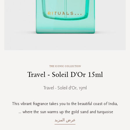
Skip
THE ICONIC COLLECTION
to
Travel - Soleil D'Or 15ml
the
beginning
of
Travel - Soleil d'Or, 15ml
the
images
gallery
This vibrant fragrance takes you to the beautiful coast of India,
...
where the sun warms up the gold sand and turquoise
عرض المزيد