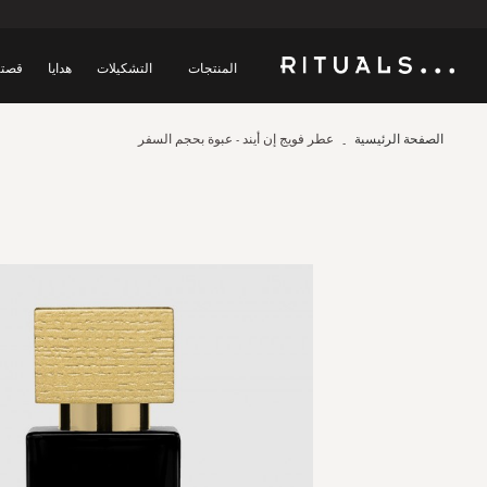
المنتجات
التشكيلات
هدايا
قصتن
الصفحة الرئيسية
عطر فويج إن أيند - عبوة بحجم السفر
Skip
to
the
end
of
the
images
gallery