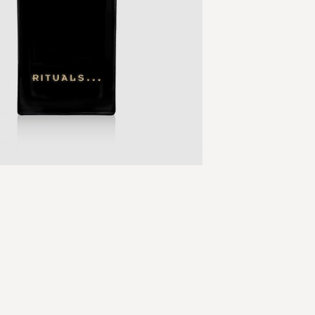
Skip
to
the
beginning
of
the
images
gallery