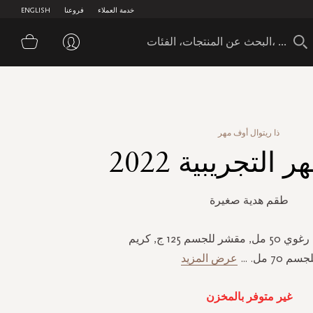
خدمة العملاء
فروعنا
ENGLISH
سلة 
ذا ريتوال أوف مهر
التجريبية 2022
طقم هدية صغيرة
جل إستحمام رغوي 50 مل, مقشر للجسم 125 ج, كريم
جسم 70 مل.
...
عرض المزيد
غير متوفر بالمخزن