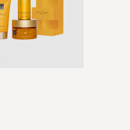
Skip
to
the
beginning
of
the
images
gallery