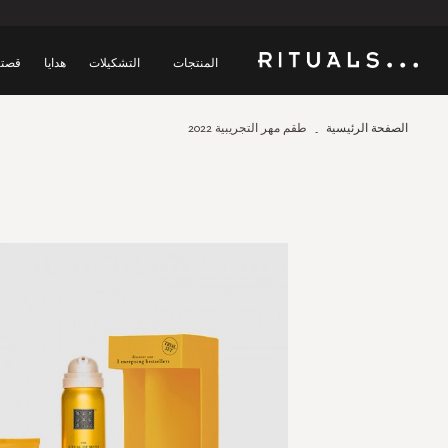
المنتجات
التشكيلات
هدايا
قصتن
الصفحة الرئيسية
طقم مهر التجريبية 2022
Skip
to
the
end
of
the
images
gallery