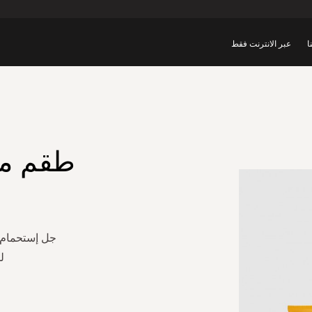
ا
عبر الانترنت فقط
طقم مهر 
لل