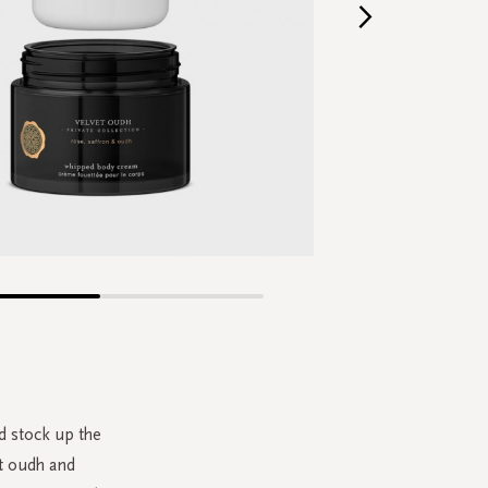
Skip
to
the
beginning
of
the
d stock up the
images
et oudh and
gallery