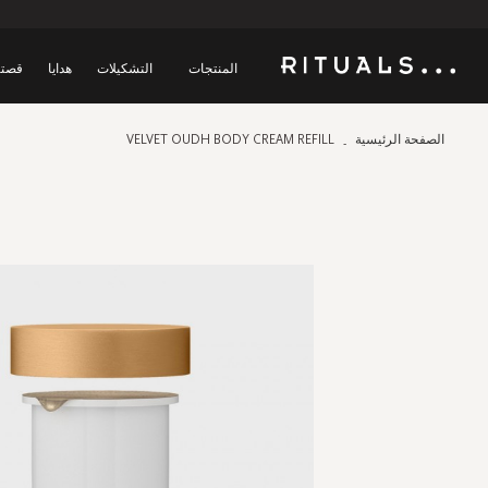
المنتجات
التشكيلات
هدايا
قصتن
الصفحة الرئيسية
VELVET OUDH BODY CREAM REFILL
Skip
to
the
end
of
the
images
gallery