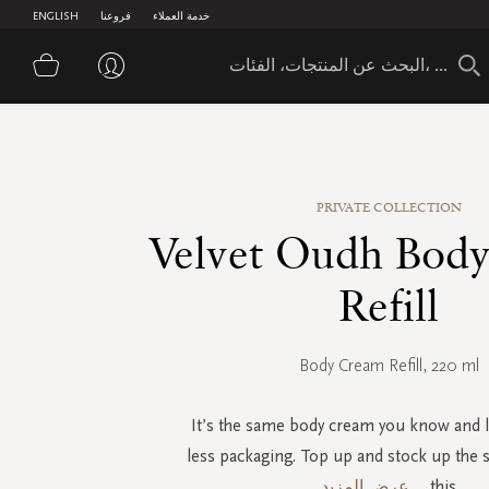
خدمة العملاء
فروعنا
ENGLISH
سلة 
PRIVATE COLLECTION
Velvet Oudh Bod
Refill
Body Cream Refill, 220 ml
It’s the same body cream you know and l
less packaging. Top up and stock up the 
this
...
عرض المزيد