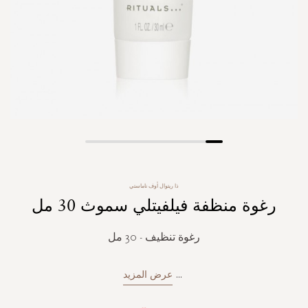
Skip
to
the
ذا ريتوال أوف ناماستي
beginning
رغوة منظفة فيلفيتلي سموث 30 مل
of
the
images
رغوة تنظيف - 30 مل
gallery
...
عرض المزيد