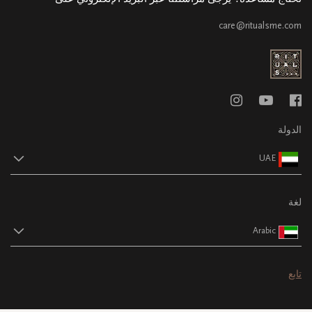
care@ritualsme.com
الدولة
UAE
لغة
Arabic
تابع