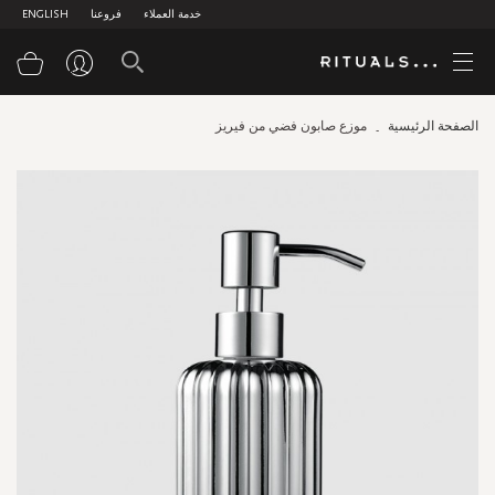
خدمة العملاء
فروعنا
ENGLISH
سلة
الصفحة الرئيسية
موزع صابون فضي من فيريز
Skip
to
the
end
of
the
images
gallery