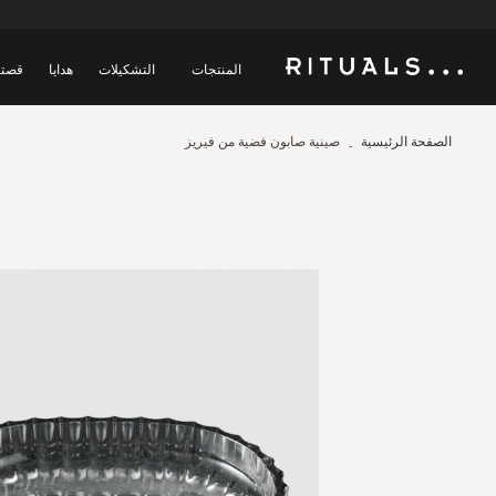
المنتجات
التشكيلات
هدايا
قصتن
الصفحة الرئيسية
صينية صابون فضية من فيريز
Skip
to
the
end
of
the
images
gallery