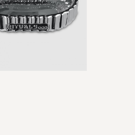
Skip
to
the
beginning
of
the
images
gallery