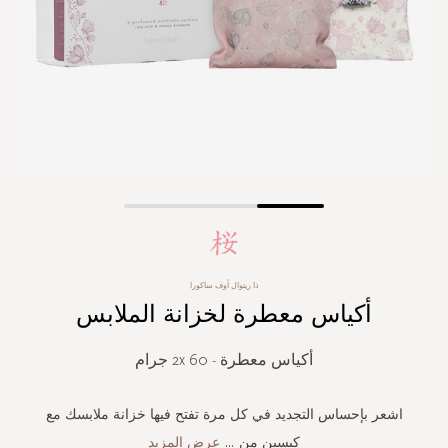
Skip
to
the
beginning
ذا ريتوال أوف ساكورا
of
أكياس معطرة لخزانة الملابس
the
images
gallery
أكياس معطرة - 2x 60 جرام
اشعر بإحساس التجديد في كل مرة تفتح فيها خزانة ملابسك مع
كيسين من
...
عرض المزيد