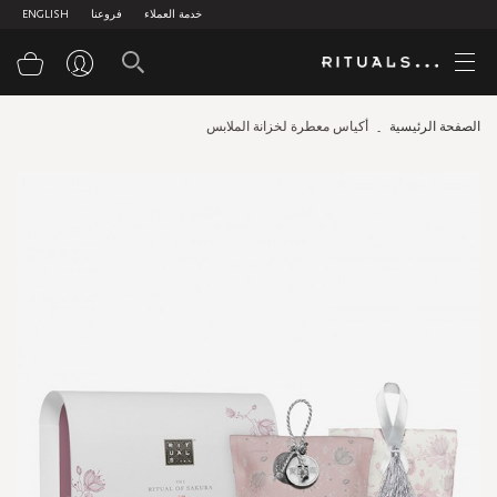
خدمة العملاء
فروعنا
ENGLISH
سلة
الصفحة الرئيسية
أكياس معطرة لخزانة الملابس
Skip
to
the
end
of
the
images
gallery