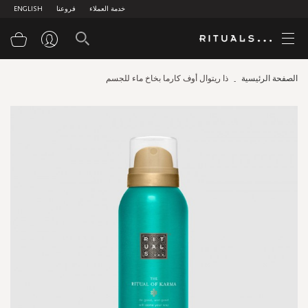
خدمة العملاء
فروعنا
ENGLISH
سلة
الصفحة الرئيسية
ذا ريتوال أوف كارما بخاخ ماء للجسم
Skip
to
the
end
of
the
images
gallery