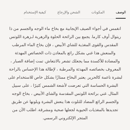
الوصف
المكونات
الشحن والإرجاع
كيفية الإستخدام
انغمس في أجواء الصيف الإيجابية مع بخاخ ماء الوجه والجسم من ذا
ريتوال أوف كارما. يجمع بين الرائحة الحلوة والزهرية لـزهرة اللوتس
المقدس والقوى المغذية للشاي الأبيض ، فإن بخاخ الماء المرطب
والمنعش هذا غني بشكل رائع بالمعادن ذات الخصائص المهدئة
والمضادة للأكسدة مما يجعلك تشعر بالانتعاش. تمت إضافة الصبار ،
المعروف بخصائصه المهدئة والمرطبة ، لإطالة هذا الإحساس بالراحة
لبشرة ناعمة كالحرير. يعتبر البخاخ ممتازًا بشكل خاص للاستخدام على
البشرة الحساسة التي تعرضت لأشعة الشمس كثيرًا ، على سبيل
المثال. غني برائحة اللوتس المقدسة والشاي الأبيض ، بخاخ الوجه
والجسم الرائع المضاد للتلوث هذا ينعش البشرة ويلونها عن طريق
تجديدها بالمغذيات الحيوية لجعلها صحية ومشرقة. اطلب الآن من
المتجر الإلكتروني الرسمي.