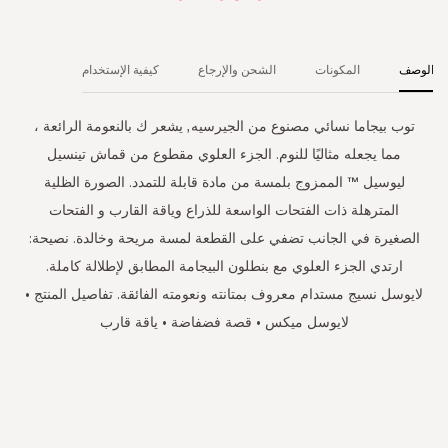
الوصف
المكونات
الشحن والإرجاع
كيفية الإستخدام
توب بيجاما نسائي مصنوع من الجيرسيه, يشعر ك بالنعومة الرائعة ،
مما يجعله مثاليًا للنوم. الجزء العلوي مقطوع من قماش تينسيل
ليوسيل ™ الممزوج بلمسة من مادة قابلة للتمدد. الصورة الظلية
المترهلة ذات الفتحات الواسعة للذراع وياقة القارب و الفتحات
الصغيرة في الجانب تضفي على القطعة لمسة مريحة وخالدة. نصيحة:
ارتدي الجزء العلوي مع بنطلون البيجامة المطابق لإطلالة كاملة.
لايوسل نسيج مستدام معروف بمتانته ونعومته الفائقة. تفاصيل المنتج •
لايوسل ميكس • قصة فضفاضة • ياقة قارب