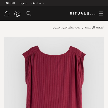
خدمة العملاء
فروعنا
ENGLISH
سلة
الصفحة الرئيسية
توب بيجاما فيرن سيريز
Skip
to
the
end
of
the
images
gallery