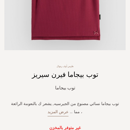
Skip
هاوس أوف ريتوال
to
توب بيجاما فيرن سيريز
the
beginning
of
توب بيجاما
the
images
gallery
توب بيجاما نسائي مصنوع من الجيرسيه, يشعر ك بالنعومة الرائعة
، مما
...
عرض المزيد
غير متوفر بالمخزن