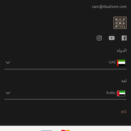
care@ritualsme.com
الدولة
UAE
لغة
Arabic
تابع