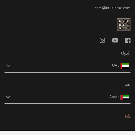
care@ritualsme.com
الدولة
UAE
لغة
Arabic
تابع