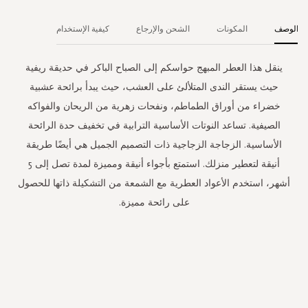
الوصف
المكونات
الشحن والإرجاع
كيفية الإستخدام
ينقل هذا العطر المبهج حواسكم إلى الصباح الباكر في حديقة ريفية
حيث يستقر الندى المتلألئ على العشب، حيث يبدأ برائحة عشبية
خضراء من أوراق الطماطم، ونفحات زهرية من الريحان والفواكه
الصيفية. تساعد النوتات الأساسية الترابية في تخفيف حدة الرائحة
الأساسية. الزجاجة الزجاجية ذات التصميم الجميل هي أيضًا طريقة
أنيقة لتعطير منزلك. استمتع بأجواء أنيقة ومميزة لمدة تصل إلى 5
أشهر، استخدم الأعواد العطرية مع الشمعة من التشكيلة ذاتها للحصول
على رائحة مميزة.