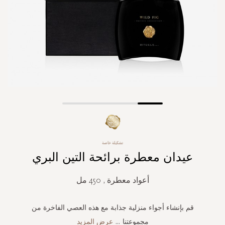
Skip
to
the
beginning
تشكيلة خاصة
of
عيدان معطرة برائحة التين البري
the
images
gallery
أعواد معطرة , 450 مل
قم بإنشاء أجواء منزلية جذابة مع هذه العصي الفاخرة من
مجموعتنا
...
عرض المزيد