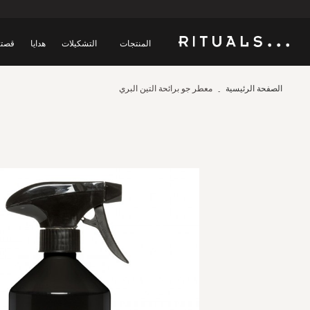
المنتجات
التشكيلات
هدايا
قصتن
الصفحة الرئيسية
معطر جو برائحة التين البري
Skip
to
the
end
of
the
images
gallery