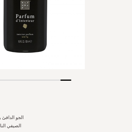
Skip
to
the
beginning
of
the
الجو الدافئ 
images
الصيفي النا
gallery