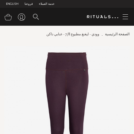
خدمة العملاء
فروعنا
ENGLISH
سلة
الصفحة الرئيسية
وودي - ليغنغ مطبوع 7/8 - عنابي داكن
Skip
to
the
end
of
the
images
gallery