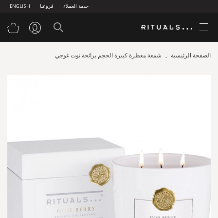
خدمة العملاء
فروعنا
ENGLISH
سلة
الصفحة الرئيسية
شمعة معطرة كبيرة الحجم برائحة توت غوجي
Skip
to
the
end
of
the
images
gallery