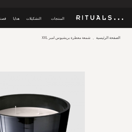
المنتجات
التشكيلات
هدايا
قصتن
الصفحة الرئيسية
شمعة معطرة بريشيوس امبر XXL
Skip
to
the
end
of
the
images
gallery