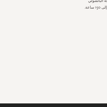
ة الباتشولي
ونجيل الهند ونفحات العنبر الغنية. إنه عطر يمكنك أنت وأحبائك الاستمتاع به لمدة تصل إلى 150 ساعة.