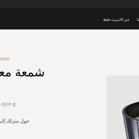
ا
عبر الانترنت فقط
ANDLE
شمعة معط
e-2500 g
حول منزلك إلى 