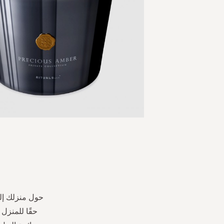
Skip
to
the
beginning
of
the
حول منزلك إلى
images
حقًا للمنزل
gallery