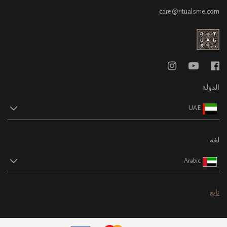
care@ritualsme.com
الدولة
UAE
لغة
Arabic
تابع