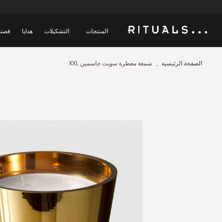
المنتجات
التشكيلات
هدايا
قصتن
الصفحة الرئيسية
شمعة معطرة سويت جاسمين XXL
Skip
to
the
end
of
the
images
gallery