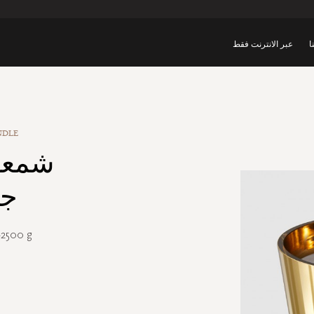
ا
عبر الانترنت فقط
NDLE
شمعة
جا
-2500 g