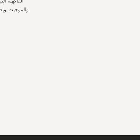
الفاكهية الب
والموجيت. ويض
ب