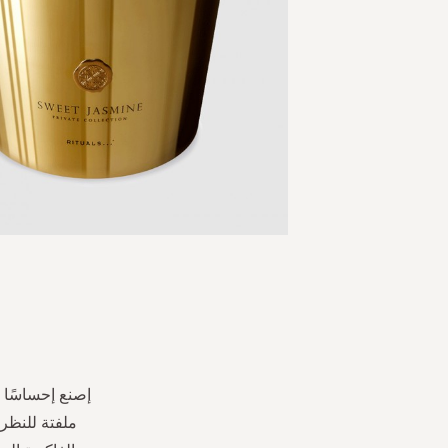
Skip
to
the
beginning
of
the
إصنع إحساسًا 
images
ملفتة للنظر 
gallery