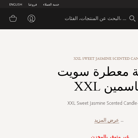
خدمة العملاء
فروعنا
ENGLISH
سلة 
XXL SWEET JASMINE SCENTED CA
 معطرة سويت
سمين XXL
XXL Sweet Jasmine Scented Candle
...
عرض المزيد
غير متوفر بالمخزن