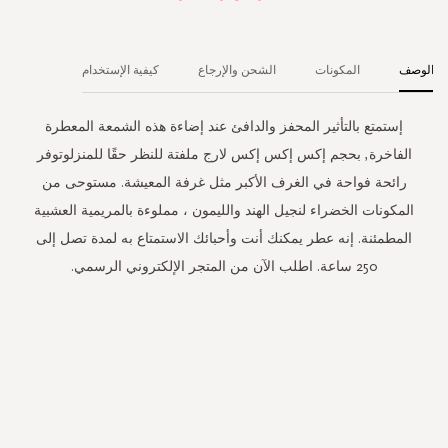
الوصف
المكونات
الشحن والإرجاع
كيفية الإستخدام
إستمتع بالتأثير المحفز والدافئ عند إضاءة هذه الشمعة المعطرة
الفاخرة, بحجم إكس إكس إكس لارج ملفتة للنظر حقًا للمنزلوتوفر
رائحة فواحة في الغرف الأكبر مثل غرفة المعيشة. مستوحى من
المكونات الخضراء لنجيل الهند والليمون ، مملوءة بالمريمية العشبية
المطمئنة. إنه عطر يمكنك أنت وأحبائك الاستمتاع به لمدة تصل إلى
250 ساعة. اطلب الآن من المتجر الإلكتروني الرسمي.