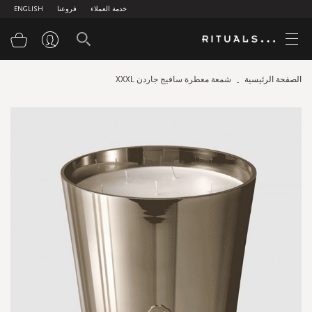
خدمة العملاء
فروعنا
ENGLISH
سلة
الصفحة الرئيسية
شمعة معطرة سافيج جاردن XXXL
Skip
to
the
end
of
the
images
gallery