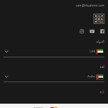
care@ritualsme.com
الدولة
UAE
لغة
Arabic
تابع