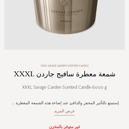
Skip
XXXL SAVAGE GARDEN SCENTED CANDLE
to
شمعة معطرة سافيج جاردن XXXL
the
beginning
of
XXXL Savage Garden Scented Candle-6000 g
the
images
gallery
إستمتع بالتأثير المحفز والدافئ عند إضاءة هذه الشمعة المعطرة
...
عرض المزيد
غير متوفر بالمخزن