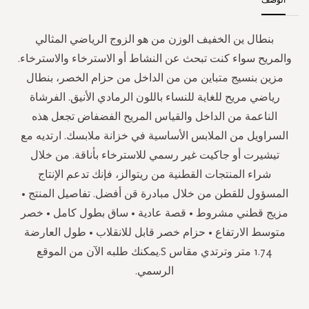
بنطال ين الخفيف الوزن من هو الزوج الرياضي المثالي
والمريح سواء كنت تبحث عن النشاط أو الاسترخاء والاسترخاء.
مزين بنسيج متباين من من الداخل من حزام الخصر، بنطال
رياضي مريح للغاية للنساء باللون الرمادي الأنيق. الفرشاة
الناعمة من الداخل والقياس المريح الفضفاض تجعل هذه
السراويل من الملابس الأساسية في خزانة ملابسك. ارتديه مع
تيشيرت أو جاكيت غير رسمي للاسترخاء بأناقة. من خلال
شراء المنتجات القطنية من ريتوالز، فإنك تدعم الإنتاج
المسؤول للقطن من خلال مبادرة قن أفضل. تفاصيل المنتج •
مزيج قطني مشروط • قصة عادية • ساق بطول كامل • خصر
متوسط الارتفاع • حزام خصر قابل للانقلاب • طول العارضة
1.74 متر وترتدي مقاس S.يمكنك طلبه الآن من الموقع
الرسمي.