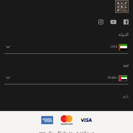
الدولة
UAE
لغة
Arabic
تابع
جميع الحقوق محفوظة © ريتوالز 2025