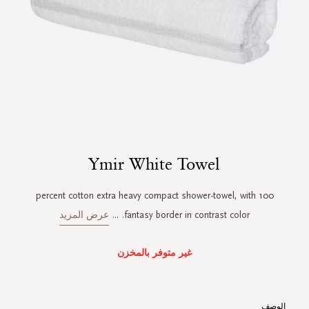
Skip
Ymir White Towel
to
the
beginning
100 percent cotton extra heavy compact shower-towel, with
of
fantasy border in contrast color.
...
عرض المزيد
the
images
gallery
غير متوفر بالمخزن
الوصف