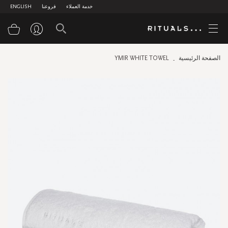
خدمة العملاء
فروعنا
ENGLISH
سلة
الصفحة الرئيسية
YMIR WHITE TOWEL
Skip
to
the
end
of
the
images
gallery