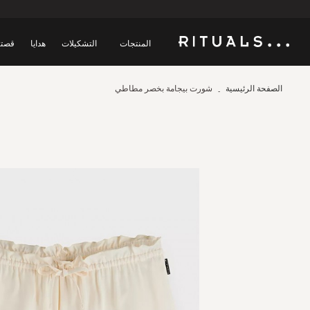
المنتجات
التشكيلات
هدايا
قصتن
الصفحة الرئيسية
شورت بيجامة بخصر مطاطي
Skip
to
the
end
of
the
images
gallery