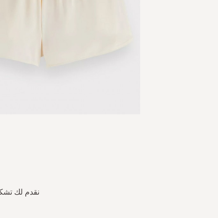
Skip
to
the
beginning
of
the
نقدم لك تشكي
images
gallery