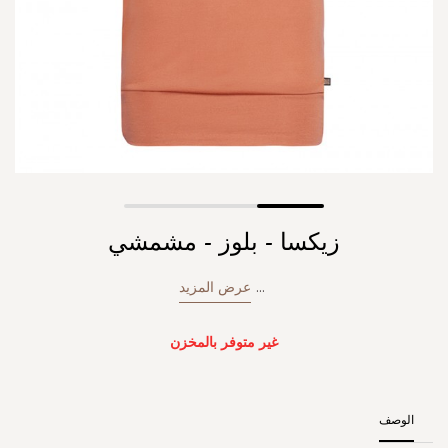
Skip
زيكسا - بلوز - مشمشي
to
the
beginning
...
عرض المزيد
of
the
images
غير متوفر بالمخزن
gallery
الوصف