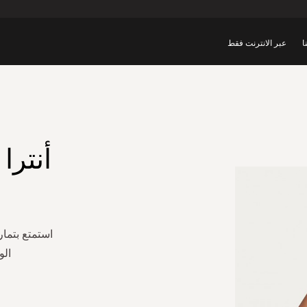
ا
عبر الانترنت فقط
أنترا
استمتع بتما
الو