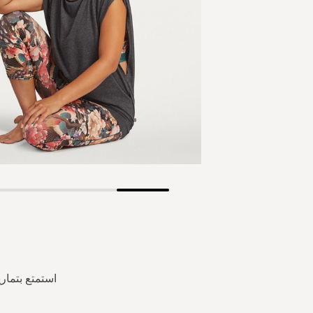
Skip
to
the
beginning
of
the
استمتع بتمار
images
gallery