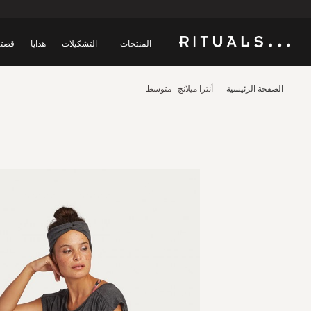
المنتجات
التشكيلات
هدايا
قصتن
الصفحة الرئيسية
أنترا ميلانج - متوسط
Skip
to
the
end
of
the
images
gallery