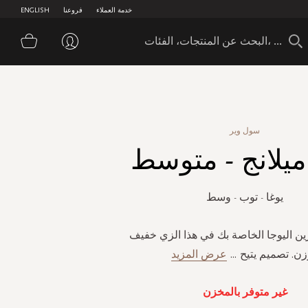
خدمة العملاء
فروعنا
ENGLISH
سلة 
سول وير
 ميلانج - متوسط
يوغا - توب - وسط
رين اليوجا الخاصة بك في هذا الزي خفيف
زن. تصميم يتيح
...
عرض المزيد
غير متوفر بالمخزن