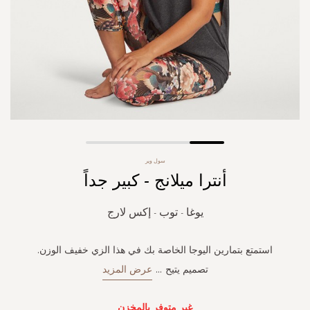
Skip
سول وير
to
أنترا ميلانج - كبير جداً
the
beginning
of
يوغا - توب - إكس لارج
the
images
gallery
استمتع بتمارين اليوجا الخاصة بك في هذا الزي خفيف الوزن.
تصميم يتيح
...
عرض المزيد
غير متوفر بالمخزن