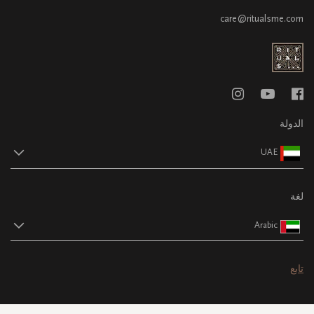
care@ritualsme.com
الدولة
UAE
لغة
Arabic
تابع