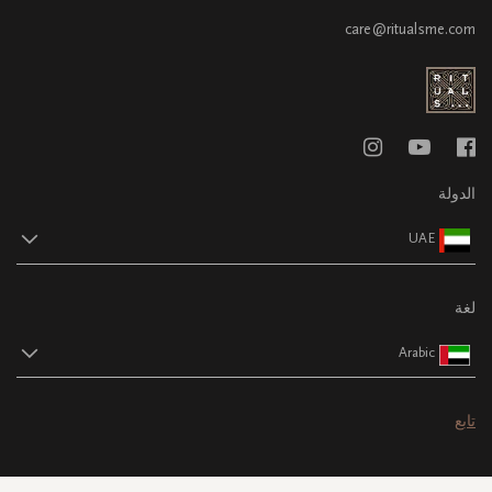
care@ritualsme.com
الدولة
UAE
لغة
Arabic
تابع