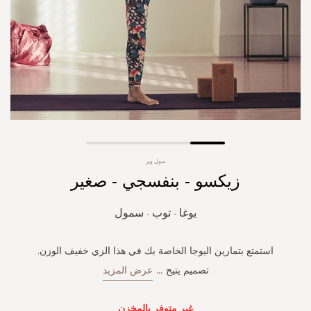
Skip
سول وير
to
زيكسو - بنفسجي - صغير
the
beginning
of
يوغا - توب - سمول
the
images
gallery
استمتع بتمارين اليوجا الخاصة بك في هذا الزي خفيف الوزن.
تصميم يتيح
...
عرض المزيد
غير متوفر بالمخزن