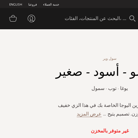
خدمة العملاء
فروعنا
ENGLISH
سلة 
سول وير
 - أسود - صغير
يوغا - توب - سمول
رين اليوجا الخاصة بك في هذا الزي خفيف
زن. تصميم يتيح
...
عرض المزيد
غير متوفر بالمخزن