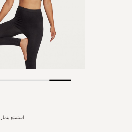
Skip
to
the
beginning
of
the
استمتع بتمار
images
gallery