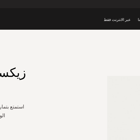
ا
عبر الانترنت فقط
زيكسو
استمتع بتما
الو