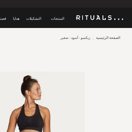
المنتجات
التشكيلات
هدايا
قصتن
الصفحة الرئيسية
زيكسو - أسود - صغير
Skip
to
the
end
of
the
images
gallery