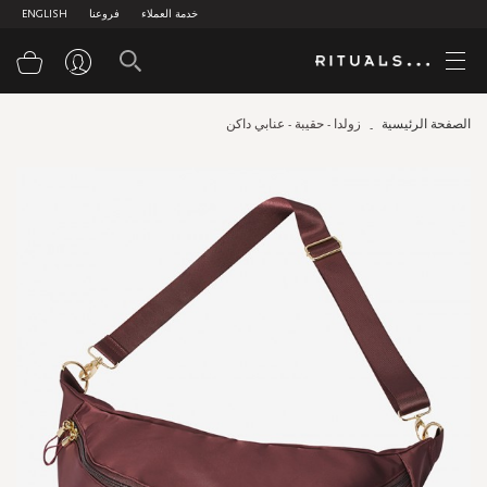
خدمة العملاء
فروعنا
ENGLISH
سلة
الصفحة الرئيسية
زولدا - حقيبة - عنابي داكن
Skip
to
the
end
of
the
images
gallery