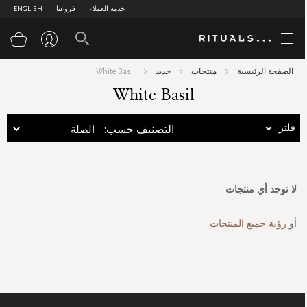
خدمة العملاء
فروعنا
ENGLISH
سلة
الصفحة الرئيسية
منتجات
جديد
White Basil
White Basil
فلتر
:التصنيف حسب
لا توجد أي منتجات
أو
رؤية جميع المنتجات
سجل